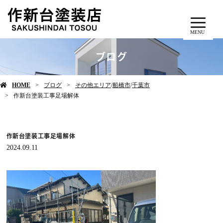
MENU
ブログ
HOME
ブログ
その他エリア
/
船橋市
/
千葉市
作新台塗装工事足場解体
作新台塗装工事足場解体
2024.09.11