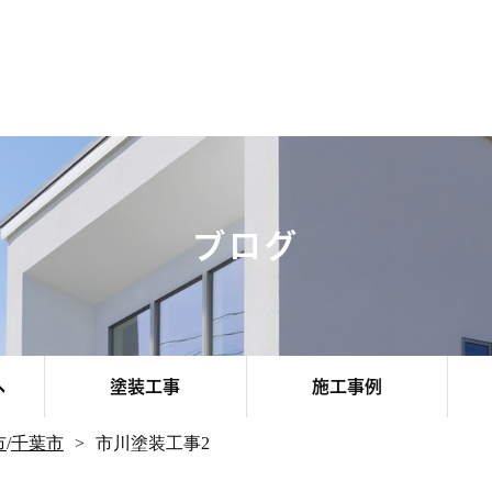
ブログ
へ
塗装工事
施工事例
市
/
千葉市
市川塗装工事2
その他エリア
お客様のお声
お知らせ
千葉市
船橋市