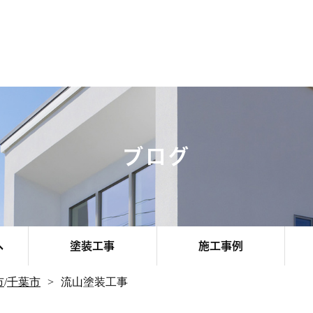
ブログ
へ
塗装工事
施工事例
市
/
千葉市
流山塗装工事
その他エリア
お客様のお声
お知らせ
千葉市
船橋市