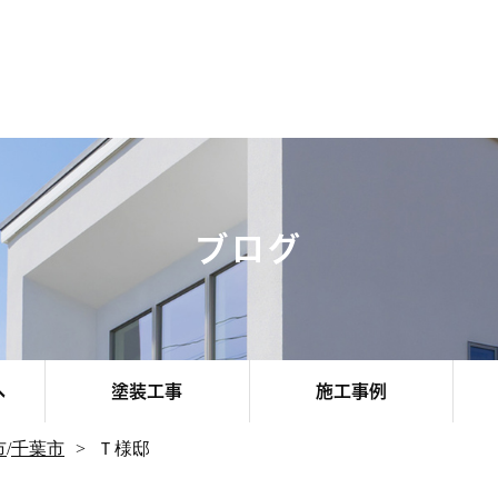
ブログ
へ
塗装工事
施工事例
市
/
千葉市
Ｔ様邸
その他エリア
お客様のお声
お知らせ
千葉市
船橋市